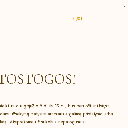
SIŲSTI
TOSTOGOS!
teikti nuo rugpjūčio 5 d. iki 19 d., bus paruošti ir išsiųsti
kdami užsakymą matysite artimiausią galimą pristatymo arba
datą. Atsiprašome už sukeltus nepatogumus!