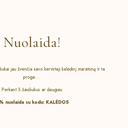
Nuolaida!
iukai jau švenčia savo kervirtaji kalėdinį maratoną ir ta
proga…
Perkant 3 žaisliukus ar daugiau
% nuolaida su kodu: KALĖDOS