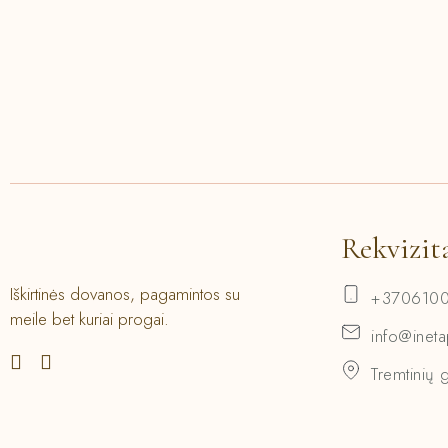
Rekvizit
Iškirtinės dovanos, pagamintos su
+370610
meile bet kuriai progai.
info@ineta
Tremtinių 