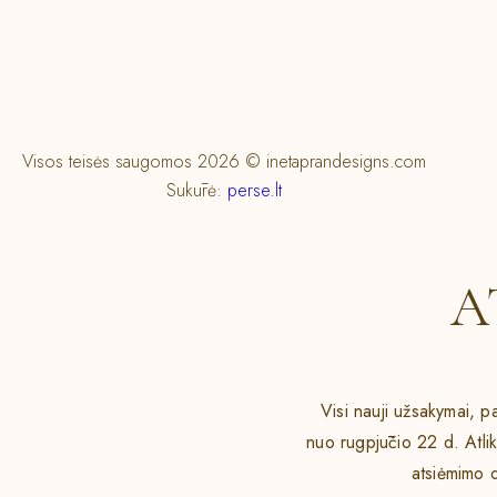
Visos teisės saugomos 2026 © inetaprandesigns.com
Sukūrė:
perse.lt
A
Visi nauji užsakymai, pa
nuo rugpjūčio 22 d. Atli
atsiėmimo 