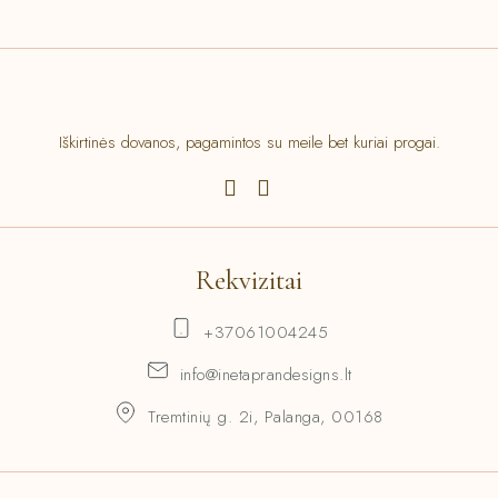
Iškirtinės dovanos, pagamintos su meile bet kuriai progai.
Rekvizitai
+37061004245
info@inetaprandesigns.lt
Tremtinių g. 2i, Palanga, 00168